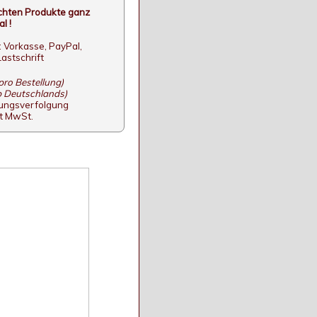
nschten Produkte ganz
l !
 Vorkasse, PayPal,
astschrift
pro Bestellung)
b Deutschlands)
dungsverfolgung
it MwSt.