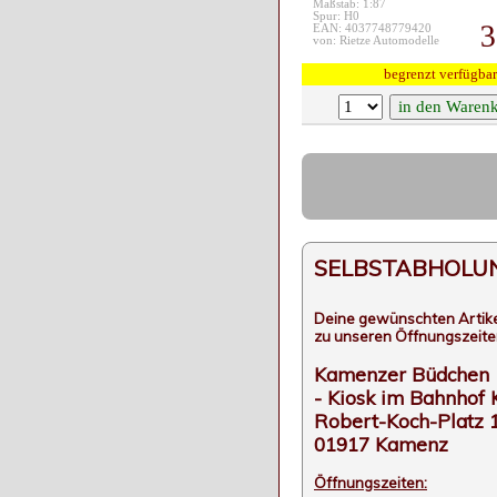
Maßstab: 1:87
Spur: H0
3
EAN: 4037748779420
von: Rietze Automodelle
begrenzt verfügbar
SELBSTABHOLUNG
Deine gewünschten Artike
zu unseren Öffnungszeite
Kamenzer Büdchen
- Kiosk im Bahnhof
Robert-Koch-Platz 
01917 Kamenz
Öffnungszeiten: