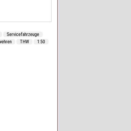
Servicefahrzeuge
wehren
THW
1:50