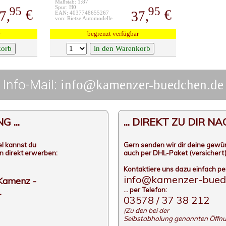
Maßstab: 1:87
95
95
Spur: H0
€
€
7,
37,
EAN: 4037748655267
von: Rietze Automodelle
begrenzt verfügbar
Info-Mail:
info@kamenzer-buedchen.de
 ...
... DIREKT ZU DIR N
l kannst du
Gern senden wir dir deine gewü
n direkt erwerben:
auch per DHL-Paket (versichert)
Kontaktiere uns dazu einfach per 
info@kamenzer-bued
 Kamenz -
... per Telefon:
1
03578 / 37 38 212
(Zu den bei der
Selbstabholung genannten Öffnu