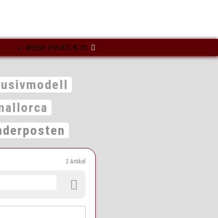
MEHR PRODUKTE
lusivmodell
mallorca
derposten
2 Artikel