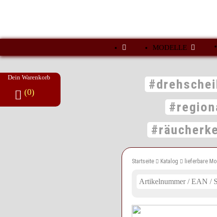
MODELLE
Dein Warenkorb
#drehschei
(0)
#region
#räucherk
Startseite
Katalog
lieferbare Mo