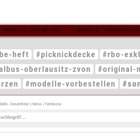
MODELLE... NEU BEI UNS
MODELLE... VORBESTELLEN
be-heft
#picknickdecke
#rbo-exk
albus-oberlausitz-zvon
#original-
erzen
#modelle-vorbestellen
#son
delle - Gesamtliste
Reise- / Fernbusse