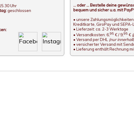
... oder ... Bestelle deine gewü
15.30 Uhr
bequem und sicher u.a. mit PayPa
tag:
geschlossen
• unsere Zahlungsmöglichkeiten:
Kreditkarte, GiroPay und SEPA-L
• Lieferzeit: ca. 2-3 Werktage
ken:
95
95
• Versandkosten: 6,
€ / 9,
€
(
• Versand per DHL
(nur innerhal
• versicherter Versand mit Sen
• Lieferung enthält Rechnung m