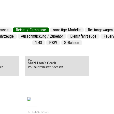
busse
Reise- / Fernbusse
sonstige Modelle
Rettungswagen
fahrzeuge
Ausschmückung / Zubehör
Dienstfahrzeuge
Feuer
1:43
PKW
S-Bahnen
MAN Lion’s Coach
sen
Polizeiorchester Sachsen
Artikel-Nr: 65526