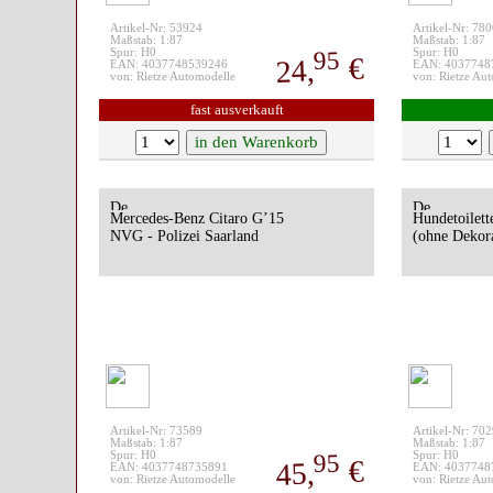
Artikel-Nr: 53924
Artikel-Nr: 78
Maßstab: 1:87
Maßstab: 1:87
95
Spur: H0
Spur: H0
€
24,
EAN: 4037748539246
EAN: 4037748
von: Rietze Automodelle
von: Rietze Au
fast ausverkauft
Mercedes-Benz Citaro G’15
Hundetoilett
NVG - Polizei Saarland
(ohne Dekor
Artikel-Nr: 73589
Artikel-Nr: 70
Maßstab: 1:87
Maßstab: 1:87
95
Spur: H0
Spur: H0
€
45,
EAN: 4037748735891
EAN: 4037748
von: Rietze Automodelle
von: Rietze Au