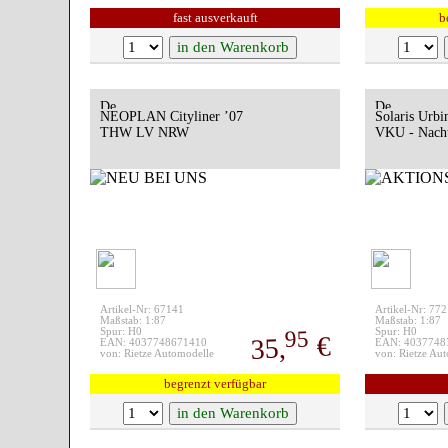
fast ausverkauft
b
NEOPLAN Cityliner ’07
Solaris Urbi
THW LV NRW
VKU - Nacht
Artikel-Nr: 67141
Artikel-Nr: 77
Maßstab: 1:87
Maßstab: 1:87
95
Spur: H0
Spur: H0
€
35,
EAN: 4037748671410
EAN: 4037748
von: Rietze Automodelle
von: Rietze Au
begrenzt verfügbar