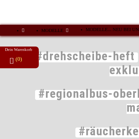
MODELLE... NEU BEI UN
MODELLE
Dein Warenkorb
#drehscheibe-heft
(0)
exkl
#regionalbus-ober
m
#räucherk