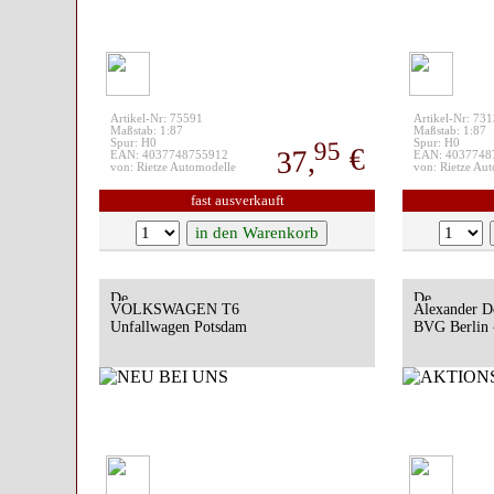
Artikel-Nr: 75591
Artikel-Nr: 73
Maßstab: 1:87
Maßstab: 1:87
95
Spur: H0
Spur: H0
€
37,
EAN: 4037748755912
EAN: 4037748
von: Rietze Automodelle
von: Rietze Au
fast ausverkauft
VOLKSWAGEN T6
Alexander D
Unfallwagen Potsdam
BVG Berlin 